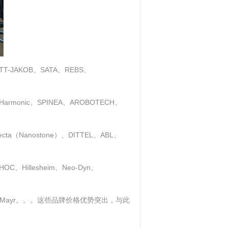
AKOB、SATA、REBS、
armonic、SPINEA、AROBOTECH、
loecta（Nanostone）、DITTEL、ABL、
、Hillesheim、Neo-Dyn、
史陶比尔、Mayr。。。这些品牌价格优势突出，与此