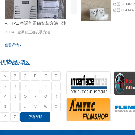
德国BK MIK
描器TK98A A..
RITTAL 空调的正确安装方法与注
意事项
RITTAL 空调的正确安装方法...
查看详情
优势品牌区
A
B
C
D
E
F
G
H
I
J
K
L
M
N
O
P
Q
R
S
T
U
V
W
X
Y
Z
所有品牌