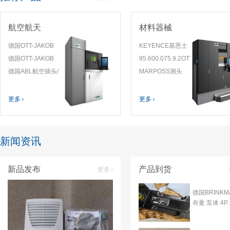
航空航天
材料器械
德国OTT-JAKOB
KEYENCE基恩士
拉爪
德国OTT-JAKOB
传感器探头 GT2-
95.600.075.9.2OTT-
95.102.025.3.2
拉爪带螺栓
德国ABL航空插头/
A50现货
JAKOB测力计适配
MARPOSS测头
/9510202532拉杆
95.600.033.2.6/9560003326
S54S35+D54S37ABL
接头
BP1AIVP0000原
拉力计
现货秒发
电气原件 连接器
装正品
更多
更多
新闻资讯
新品发布
产品到货
更多
德国BRINKM
布曼 泵体 4P..