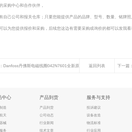
的采购中心和合作伙伴，
有自己公司和报关仓库；只要您能提供产品的品牌、型号、数量、铭牌照
可以为您提供报价和采购，后续您这边有需要采购或询价的都可以发我看
：
Danfoss丹佛斯电磁线圈042N7601全新原
返回列表
下一篇
进口优势供应
品中心
产品到货
服务与支持
制造
产品到货
投诉建议
航天
公司动态
设备改造
器械
行业新闻
物流标准
服务
技术文章
行业应用