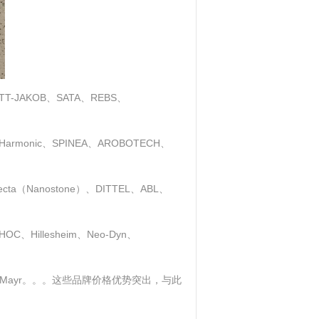
AKOB、SATA、REBS、
armonic、SPINEA、AROBOTECH、
loecta（Nanostone）、DITTEL、ABL、
、Hillesheim、Neo-Dyn、
史陶比尔、Mayr。。。这些品牌价格优势突出，与此