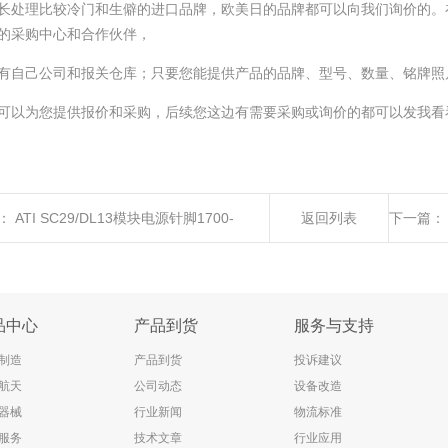
长处理比较冷门和生僻的进口品牌，欧美日的品牌都可以向我们询价的。
的采购中心和合作伙伴，
有自己公司和报关仓库；只要您能提供产品的品牌、型号、数量、铭牌照
可以为您提供报价和采购，后续您这边有需要采购或询价的都可以发我看
：
ATI SC29/DL13模块电源针脚1700-
返回列表
下一篇：
218-01全新原装正品进口优势供应
品中心
产品到货
服务与支持
制造
产品到货
投诉建议
航天
公司动态
设备改造
器械
行业新闻
物流标准
服务
技术文章
行业应用