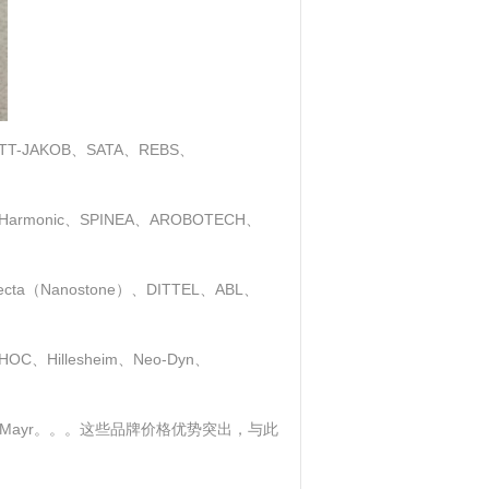
AKOB、SATA、REBS、
armonic、SPINEA、AROBOTECH、
loecta（Nanostone）、DITTEL、ABL、
、Hillesheim、Neo-Dyn、
史陶比尔、Mayr。。。这些品牌价格优势突出，与此