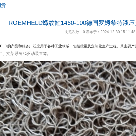
到货
ROEMHELD螺纹缸1460-100德国罗姆希特
浏览次数：
0
发布于：2024-12-30 15:11:48
MHELD的产品和服务广泛应用于各种工业领域，包括批量及定制化生产过程。其主要产
支架系
驱动装
缸
、
统
和
置
等‌。