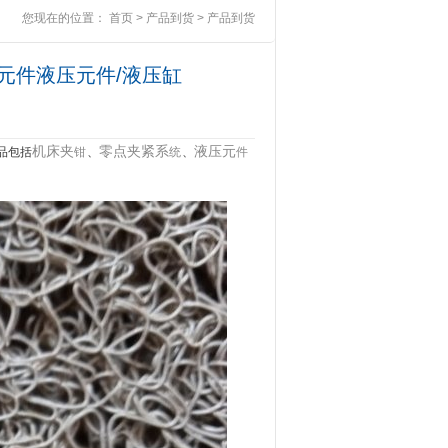
您现在的位置：
首页
>
产品到货
>
产品到货
液压元件液压元件/液压缸
机床夹
零点夹紧系
液压元
品包括
钳
、
统
、
件