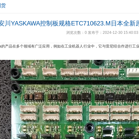
到货
安川YASKAWA控制板规格ETC710623.M日本
浏览次数：
0
发布于：2024-12-30 15:40:03
awa的产品在多个领域有广泛应用，例如在
工业机器
人
行业中，它与
雷尼
绍
合作进行工