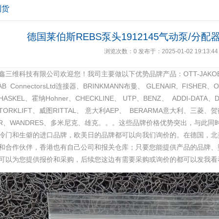
到货
德国莱伯斯REBS泵头1912145气动泵/分配
浏览次数：
0
发布于：2025-01-02 19:13:44
鑫三维科技有限公司欢迎您！我司主要做以下优势品牌产品：OTT-JAKOB、K
AB ConnectorsLtd连接器、BRINKMANN布曼、 GLENAIR, FISHE
HASKEL、霍纳Hohner、CHECKLINE、 UTP、BENZ、 ADDI-DAT
TORKLIFT、威图RITTAL、 意大利AEP、 BERARMA意大利、三菱、
HER、WANDRES、多米尼克、雄克。。。这些品牌价格优势突出，与此
冷门和生僻的进口品牌，欧美日的品牌都可以向我们询价的。在德国，北
和合作伙伴，香港也有自己公司和报关仓库；只要您能提供产品的品牌、
可以为您提供报价和采购，后续您这边有需要采购或询价的都可以发我看