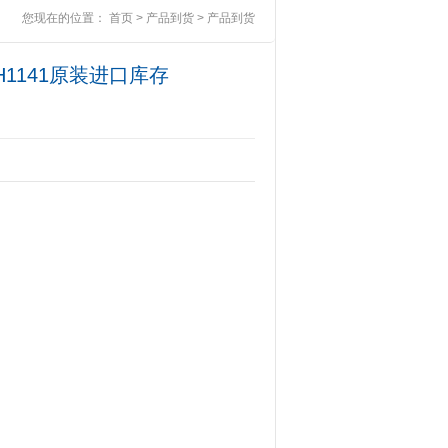
您现在的位置：
首页
>
产品到货
>
产品到货
-H1141原装进口库存
GM7A-10AFA61 1kw日本YASKAWA机
器人手臂伺服电机全新