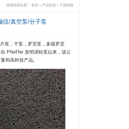
您现在的位置：
首页
>
产品到货
>
产品到货
德国检漏仪/真空泵/分子泵
旋片泵，干泵，罗茨泵，多级罗茨
feiffer 发明涡轮泵以来，该公
方案和高科技产品。