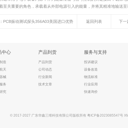
着至关重要的角色，承载着从外部电源引入的能量，并将其精准地输送至
：
PCB振动测试探头356A03美国进口优势
返回列表
下一
品中心
产品到货
服务与支持
制造
产品到货
投诉建议
航天
公司动态
设备改造
器械
行业新闻
物流标准
服务
技术文章
行业应用
研究
快速询价
© 2017-2027 广东华鑫三维科技有限公司版权所有
粤ICP备2023085547号
X