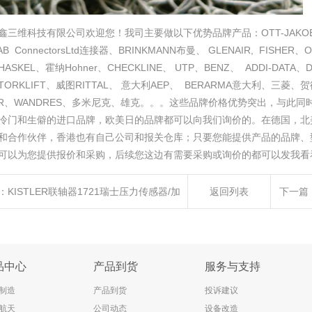
鑫三维科技有限公司欢迎您！我司主要做以下优势品牌产品：OTT-JAKOB、K
AB ConnectorsLtd连接器、BRINKMANN布曼、 GLENAIR, FISHE
HASKEL、霍纳Hohner、CHECKLINE、 UTP、BENZ、 ADDI-DAT
TORKLIFT、威图RITTAL、 意大利AEP、 BERARMA意大利、三菱、贺
HER、WANDRES、多米尼克、雄克。。。这些品牌价格优势突出，与此
冷门和生僻的进口品牌，欧美日的品牌都可以向我们询价的。在德国，北
和合作伙伴，香港也有自己公司和报关仓库；只要您能提供产品的品牌、
可以为您提供报价和采购，后续您这边有需要采购或询价的都可以发我看
：
KISTLER联轴器1721瑞士压力传感器/加
返回列表
下一篇
感器/扭矩传感器
品中心
产品到货
服务与支持
制造
产品到货
投诉建议
航天
公司动态
设备改造