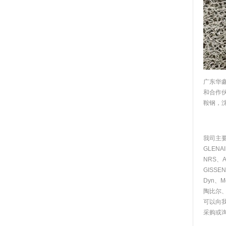
广东华
和合作
鞍钢，
我司主要
GLENA
NRS、AB
GISSE
Dyn、M
陶比尔
可以向
采购或