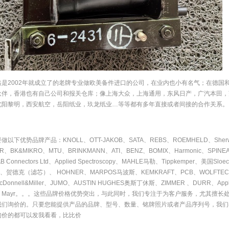
鑫是2002年就成立了的老牌专业做欧美备件进口的公司，在业内也小有名气；在德国
伙伴，香港也有自己公司和报关仓库；像上海大众，上海通用，东风日产，广汽本田，
沈阳黎明，西安航空，岳阳纸业，玖龙纸业…等等都有多年直接或者间接的合作关系。
做以下优势品牌产品：KNOLL、OTT-JAKOB、SATA、REBS、ROEMHELD、She
IR、BK&MIKRO、MTU、BRINKMANN、ATI、BENZ、BOMIX、Harmonic、SPI
 Connectors Ltd、Applied Spectroscopy、MAHLE马勒、Tippkemper、美国Slo
N、贺德克（滤芯）、 HOHNER、MARPOS马波斯、KEMKRAFT、PCB、WOLFTECHNIK
cDonnell&Miller、JUMO、AUSTIN HUGHES奥斯丁休斯、ZIMMER 、DURR、Appli
、Mayr。。。这些品牌价格优势突出，与此同时，我们专注于为客户服务，尤其擅长
我们询价的。只要您能提供产品的品牌、型号、数量、铭牌照片或者产品序列号，我们
询价的都可以发我看看，比比价