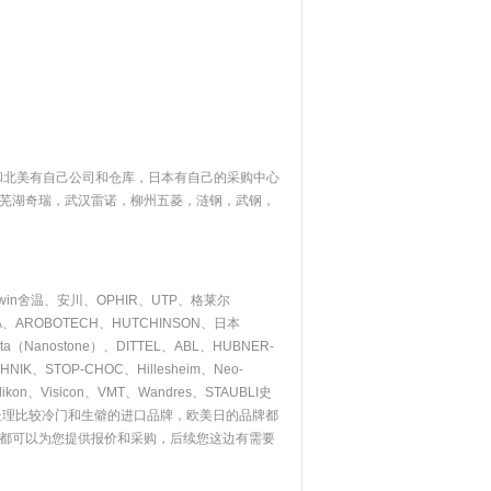
和北美有自己公司和仓库，日本有自己的采购中心
芜湖奇瑞，武汉雷诺，柳州五菱，涟钢，武钢，
rwin舍温、安川、OPHIR、UTP、格莱尔
NEA、AROBOTECH、HUTCHINSON、日本
ecta（Nanostone）、DITTEL、ABL、HUBNER-
、STOP-CHOC、Hillesheim、Neo-
kon、Visicon、VMT、Wandres、STAUBLI史
处理比较冷门和生僻的进口品牌，欧美日的品牌都
都可以为您提供报价和采购，后续您这边有需要