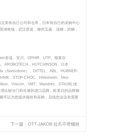
和北美有自己公司和仓库，日本有自己的采购中心
芜湖奇瑞，武汉雷诺，柳州五菱，涟钢，武钢，
rwin舍温、安川、OPHIR、UTP、格莱尔
NEA、AROBOTECH、HUTCHINSON、日本
ecta（Nanostone）、DITTEL、ABL、HUBNER-
、STOP-CHOC、Hillesheim、Neo-
kon、Visicon、VMT、Wandres、STAUBLI史
处理比较冷门和生僻的进口品牌，欧美日的品牌都
都可以为您提供报价和采购，后续您这边有需要
下一篇：
OTT-JAKOB 拉爪不带螺栓
95.600.037.2.6