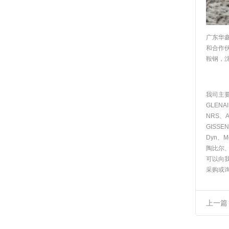
广东华
和合作
鞍钢，
我司主要
GLENA
NRS、AB
GISSE
Dyn、M
陶比尔
可以向
采购或
上一篇