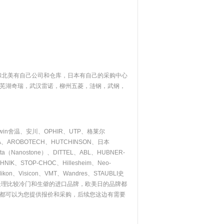
和北美有自己公司和仓库，日本有自己的采购中心
芜湖奇瑞，武汉雷诺，柳州五菱，涟钢，武钢，
rwin舍温、安川、OPHIR、UTP、格莱尔
NEA、AROBOTECH、HUTCHINSON、日本
ecta（Nanostone）、DITTEL、ABL、HUBNER-
、STOP-CHOC、Hillesheim、Neo-
kon、Visicon、VMT、Wandres、STAUBLI史
处理比较冷门和生僻的进口品牌，欧美日的品牌都
都可以为您提供报价和采购，后续您这边有需要