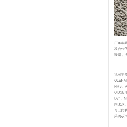
广东华
和合作
鞍钢，
我司主要
GLENA
NRS、AB
GISSE
Dyn、M
陶比尔
可以向
采购或