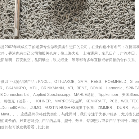
鑫是2002年就成立了的老牌专业做欧美备件进口的公司，在业内也小有名气；在德国
伙伴，香港也有自己公司和报关仓库；像上海大众，上海通用，东风日产，广汽本田，
沈阳黎明，西安航空，岳阳纸业，玖龙纸业…等等都有多年直接或者间接的合作关系。
做以下优势品牌产品：KNOLL、OTT-JAKOB、SATA、REBS、ROEMHELD、She
IR、BK&MIKRO、MTU、BRINKMANN、ATI、BENZ、BOMIX、Harmonic、SPI
 Connectors Ltd、Applied Spectroscopy、MAHLE马勒、Tippkemper、美国Slo
N、贺德克（滤芯）、 HOHNER、MARPOS马波斯、KEMKRAFT、PCB、WOLFTECHNIK
cDonnell&Miller、JUMO、AUSTIN HUGHES奥斯丁休斯、ZIMMER 、DURR、Appli
、Mayr。。。这些品牌价格优势突出，与此同时，我们专注于为客户服务，尤其擅长
我们询价的。只要您能提供产品的品牌、型号、数量、铭牌照片或者产品序列号，我们
询价的都可以发我看看，比比价