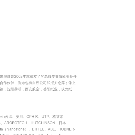
东华鑫是2002年就成立了的老牌专业做欧美备件
合作伙伴，香港也有自己公司和报关仓库；像上
钢，沈阳黎明，西安航空，岳阳纸业，玖龙纸
rwin舍温、安川、OPHIR、UTP、格莱尔
NEA、AROBOTECH、HUTCHINSON、日本
ecta（Nanostone）、DITTEL、ABL、HUBNER-