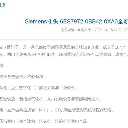
到货
Siemens插头 6ES7972-0BB42-0X
浏览次数：
0
发布于：2025-04-15 17:22:30
mens（西门子）是一家总部位于德国慕尼黑的全球知名企业，成立于1847年
立‌‌。西门子最初从事电报机制造，随后逐渐扩展到多个工业领域，成为全
域
的业务覆盖四大核心领域：
自动化‌：提供数字化工厂解决方案和工业软件‌。
与基础设施‌：包括燃气轮机、风力发电设备和智能电网技术‌。
健康‌：生产磁共振成像（MRI）、CT机和血管造影系统等医疗设备‌。
家居与家电‌：生产冰箱、洗衣机、洗碗机等家电产品‌