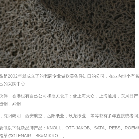
鑫是2002年就成立了的老牌专业做欧美备件进口的公司，在业内也小有
己的采购中心
伙伴，香港也有自己公司和报关仓库；像上海大众，上海通用，东风日产
涟钢，武钢
，沈阳黎明，西安航空，岳阳纸业，玖龙纸业…等等都有多年直接或者间
做以下优势品牌产品：KNOLL、OTT-JAKOB、SATA、REBS、ROEMH
格莱尔GLENAIR、BK&MIKRO、、