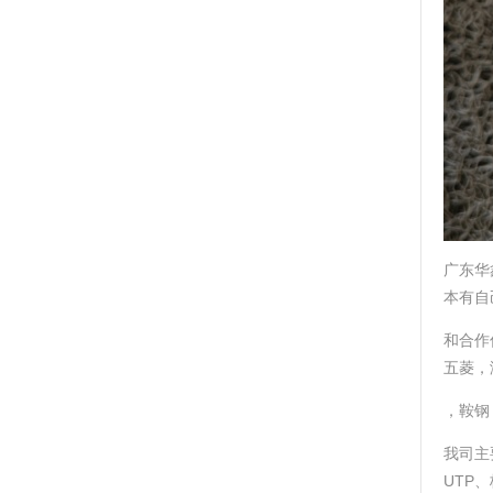
广东华
本有自
和合作
五菱，
，鞍钢
我司主要
UTP、