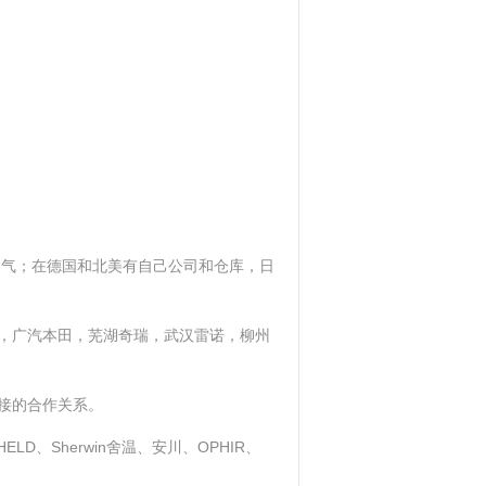
名气；在德国和北美有自己公司和仓库，日
，广汽本田，芜湖奇瑞，武汉雷诺，柳州
接的合作关系。
ELD、Sherwin舍温、安川、OPHIR、