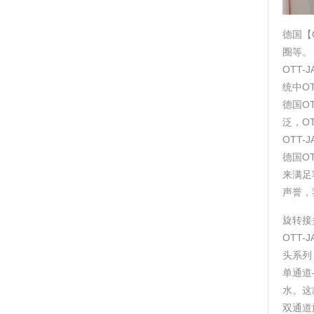
德国【O
圈等。
OTT
统中O
德国O
泛，O
OTT
德国O
来满足
声誉，
旋转接
OTT
头系列
单通道—
水。这
双通道