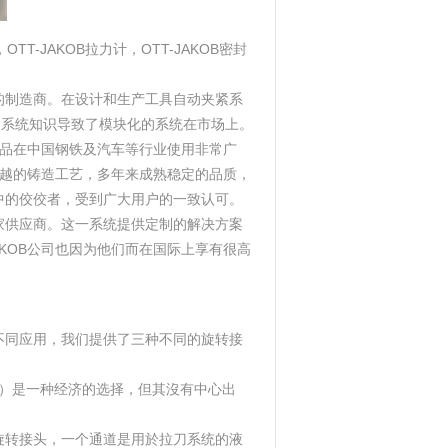
OTT-JAKOB拉力计，OTT-JAKOB密封
统的制造商。在设计和生产工具自动夹紧系
动夹紧系统知识导致了模块化的系统在市场上。
OB产品在中国钢铁及汽车等行业使用非常广
以其卓越的铸造工艺，多年来成熟稳定的品质，
品中的佼佼者，受到广大用户的一致认可。
一家供应商。这一系统提供定制的解决方案
JAKOB公司也因为他们而在国际上享有很高
的不同应用，我们提供了三种不同的旋转接
00RPM）是一种经济的选择，但其沒有中心出
道旋转接头，一个通道是用於拉刀系统的液