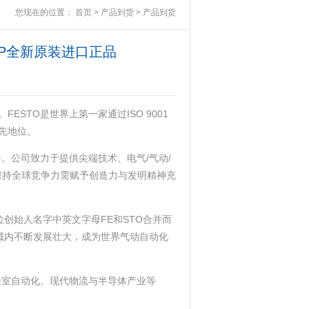
您现在的位置：
首页
>
产品到货
>
产品到货
0H-GP全新原装进口正品
。FESTO是世界上第一家通过ISO 9001
地位‌。
。公司致力于提供尖端技术、电气/气动/
强调保持全球竞争力需赋予创造力与发明精神充
名字由两位创始人名字中英文字母FE和STO合并而
领域内不断发展壮大，成为世界气动自动化
验室自动化、现代物流与半导体产业等