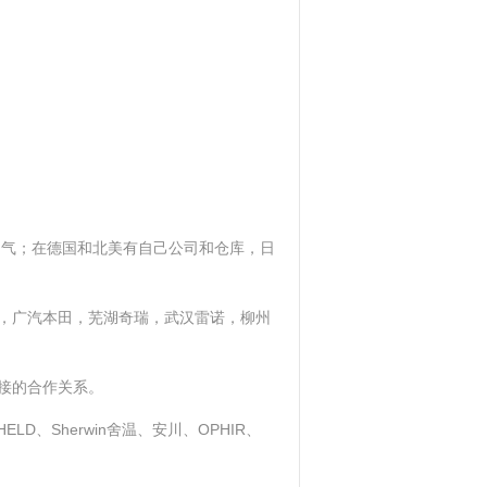
名气；在德国和北美有自己公司和仓库，日
，广汽本田，芜湖奇瑞，武汉雷诺，柳州
接的合作关系。
ELD、Sherwin舍温、安川、OPHIR、