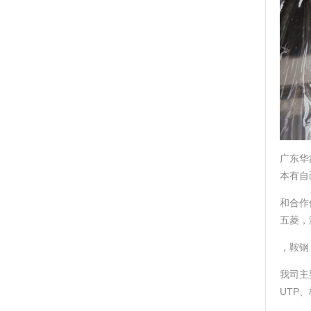
广东华
本有自
和合作
五菱，
，鞍钢
我司主要
UTP、