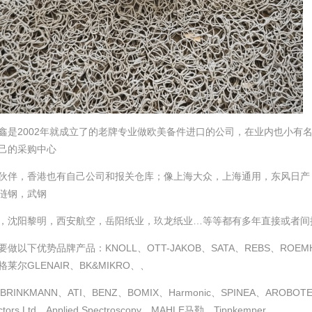
鑫是2002年就成立了的老牌专业做欧美备件进口的公司，在业内也小有
己的采购中心
伙伴，香港也有自己公司和报关仓库；像上海大众，上海通用，东风日产
涟钢，武钢
，沈阳黎明，西安航空，岳阳纸业，玖龙纸业…等等都有多年直接或者间
做以下优势品牌产品：KNOLL、OTT-JAKOB、SATA、REBS、ROEMH
格莱尔GLENAIR、BK&MIKRO、、
BRINKMANN、ATI、BENZ、BOMIX、Harmonic、SPINEA、AROBO
ctors Ltd、Applied Spectroscopy、MAHLE马勒、Tippkemper、