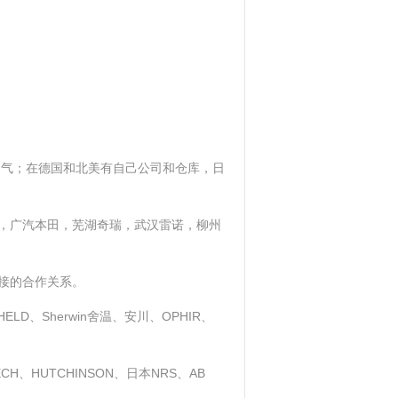
名气；在德国和北美有自己公司和仓库，日
，广汽本田，芜湖奇瑞，武汉雷诺，柳州
接的合作关系。
ELD、Sherwin舍温、安川、OPHIR、
TECH、HUTCHINSON、日本NRS、AB