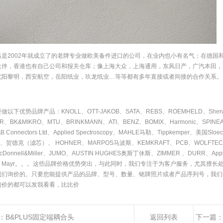
鑫是2002年就成立了的老牌专业做欧美备件进口的公司，在业内也小有名气；在德国
伙伴，香港也有自己公司和报关仓库；像上海大众，上海通用，东风日产，广汽本田，
沈阳黎明，西安航空，岳阳纸业，玖龙纸业…等等都有多年直接或者间接的合作关系。
做以下优势品牌产品：KNOLL、OTT-JAKOB、SATA、REBS、ROEMHELD、She
IR、BK&MIKRO、MTU、BRINKMANN、ATI、BENZ、BOMIX、Harmonic、SPI
 Connectors Ltd、Applied Spectroscopy、MAHLE马勒、Tippkemper、美国Slo
N、贺德克（滤芯）、 HOHNER、MARPOS马波斯、KEMKRAFT、PCB、WOLFTECHNIK
cDonnell&Miller、JUMO、AUSTIN HUGHES奥斯丁休斯、ZIMMER 、DURR、Appli
、Mayr。。。这些品牌价格优势突出，与此同时，我们专注于为客户服务，尤其擅长
我们询价的。只要您能提供产品的品牌、型号、数量、铭牌照片或者产品序列号，我们
询价的都可以发我看看，比比价
：
B&PLUS固定端耦合头
返回列表
下一篇