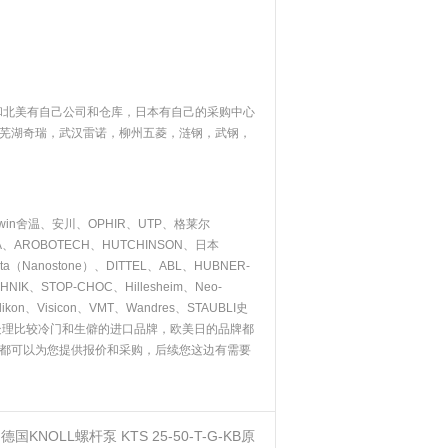
和北美有自己公司和仓库，日本有自己的采购中心
芜湖奇瑞，武汉雷诺，柳州五菱，涟钢，武钢，
rwin舍温、安川、OPHIR、UTP、格莱尔
NEA、AROBOTECH、HUTCHINSON、日本
ecta（Nanostone）、DITTEL、ABL、HUBNER-
、STOP-CHOC、Hillesheim、Neo-
kon、Visicon、VMT、Wandres、STAUBLI史
处理比较冷门和生僻的进口品牌，欧美日的品牌都
都可以为您提供报价和采购，后续您这边有需要
：
德国KNOLL螺杆泵 KTS 25-50-T-G-KB原