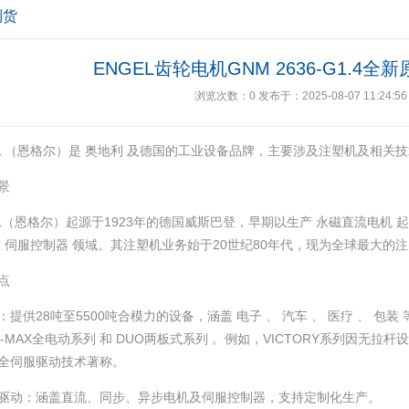
到货
ENGEL齿轮电机GNM 2636-G1.4
浏览次数：
0
发布于：2025-08-07 11:24:56
EL （恩格尔）是 奥地利 及德国的工业设备品牌，主要涉及注塑机及相关
景
EL（恩格尔）起源于1923年的德国威斯巴登，早期以生产 永磁直流电机 
及 伺服控制器 领域。其注塑机业务始于20世纪80年代，现为全球最大的注
点
‌：提供28吨至5500吨合模力的设备，涵盖 电子 、 汽车 、 医疗 、 包装
 E-MAX全电动系列 和 DUO两板式系列 。例如，VICTORY系列因无拉
全伺服驱动技术著称。 ‌
与驱动‌：涵盖直流、同步、异步电机及伺服控制器，支持定制化生产。 ‌