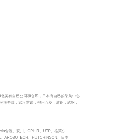
和北美有自己公司和仓库，日本有自己的采购中心
芜湖奇瑞，武汉雷诺，柳州五菱，涟钢，武钢，
rwin舍温、安川、OPHIR、UTP、格莱尔
NEA、AROBOTECH、HUTCHINSON、日本