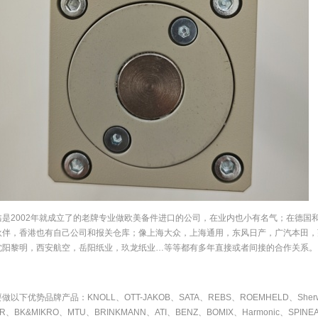
鑫是2002年就成立了的老牌专业做欧美备件进口的公司，在业内也小有名气；在德国
伙伴，香港也有自己公司和报关仓库；像上海大众，上海通用，东风日产，广汽本田，
沈阳黎明，西安航空，岳阳纸业，玖龙纸业…等等都有多年直接或者间接的合作关系。
做以下优势品牌产品：KNOLL、OTT-JAKOB、SATA、REBS、ROEMHELD、She
IR、BK&MIKRO、MTU、BRINKMANN、ATI、BENZ、BOMIX、Harmonic、SPI