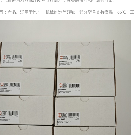
性‌：气缸使用寿命远超欧洲同行标准，具备高抗压和抗腐蚀性能。
范围‌：产品广泛用于汽车、机械制造等领域，部分型号支持高温（85℃）工况