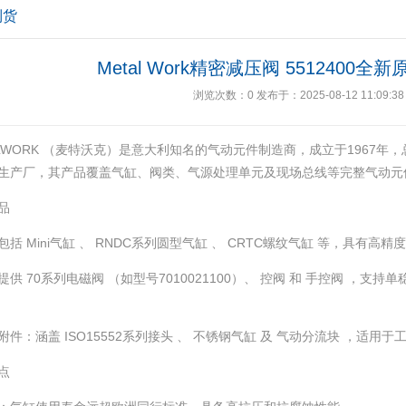
到货
Metal Work精密减压阀 5512400
浏览次数：
0
发布于：2025-08-12 11:09:38
ALWORK （麦特沃克）是意大利知名的气动元件制造商，成立于1967年
生产厂，其产品覆盖气缸、阀类、气源处理单元及现场总线等完整气动元件
品
：包括 Mini气缸 、 RNDC系列圆型气缸 、 CRTC螺纹气缸 等，具有高精
‌：提供 70系列电磁阀 （如型号7010021100）、 控阀 和 手控阀 ，
附件‌：涵盖 ISO15552系列接头 、 不锈钢气缸 及 气动分流块 ，适用于
点