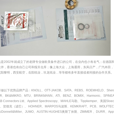
鑫是2002年就成立了的老牌专业做欧美备件进口的公司，在业内也小有名气；在德国
伙伴，香港也有自己公司和报关仓库；像上海大众，上海通用，东风日产，广汽本田，
沈阳黎明，西安航空，岳阳纸业，玖龙纸业…等等都有多年直接或者间接的合作关系。
做以下优势品牌产品：KNOLL、OTT-JAKOB、SATA、REBS、ROEMHELD、She
IR、BK&MIKRO、MTU、BRINKMANN、ATI、BENZ、BOMIX、Harmonic、SPI
 Connectors Ltd、Applied Spectroscopy、MAHLE马勒、Tippkemper、美国Slo
N、贺德克（滤芯）、 HOHNER、MARPOS马波斯、KEMKRAFT、PCB、WOLFTECHNIK
cDonnell&Miller、JUMO、AUSTIN HUGHES奥斯丁休斯、ZIMMER 、DURR、Appli