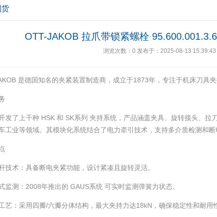
到货
OTT-JAKOB 拉爪带锁紧螺栓 95.600.001
浏览次数：
0
发布于：2025-08-13 15:39:43
-JAKOB 是德国知名的夹紧装置制造商，成立于1873年，专注于机床刀具夹
务
开发了上千种 HSK 和 SK系列 夹持系统，产品涵盖夹具、旋转接头、
车工业等领域。其模块化系统结合了电力牵引技术，支持多介质检测和断电
点
拉杆技术‌：具备断电夹紧功能，设计紧凑且旋转灵活。
触式监测‌：2008年推出的 GAUS系统 可实时监测弹簧力状态。
与工艺‌：采用四瓣/六瓣分体结构，最大夹持力达18kN，确保稳定性和耐用性。