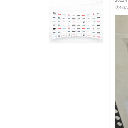
202
达46