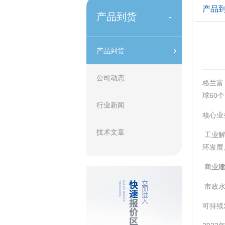
产品
产品到货
-
产品到货
公司动态
格兰富
球60
行业新闻
核心业
技术文章
‌ 工
环发展。
‌ 商
‌ 市
可持续