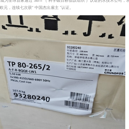
2年成为全球首家通过 SBTi （ 科学碳目标倡议组织 ）认证的水技术公司，
亿欧元，连续七次获“ 中国杰出雇主 ”认证。 ‌