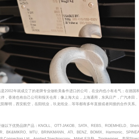
鑫是2002年就成立了的老牌专业做欧美备件进口的公司，在业内也小有名气；在德国
伙伴，香港也有自己公司和报关仓库；像上海大众，上海通用，东风日产，广汽本田，
沈阳黎明，西安航空，岳阳纸业，玖龙纸业…等等都有多年直接或者间接的合作关系。
做以下优势品牌产品：KNOLL、OTT-JAKOB、SATA、REBS、ROEMHELD、She
IR、BK&MIKRO、MTU、BRINKMANN、ATI、BENZ、BOMIX、Harmonic、SPI
 Connectors Ltd、Applied Spectroscopy、MAHLE马勒、Tippkemper、美国Slo