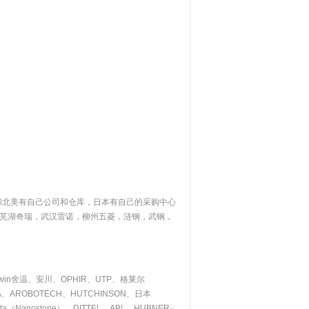
和北美有自己公司和仓库，日本有自己的采购中心
芜湖奇瑞，武汉雷诺，柳州五菱，涟钢，武钢，
rwin舍温、安川、OPHIR、UTP、格莱尔
NEA、AROBOTECH、HUTCHINSON、日本
ecta（Nanostone）、DITTEL、ABL、HUBNER-