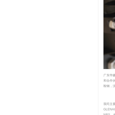
广东华
和合作
鞍钢，
我司主要
GLENA
NRS、AB