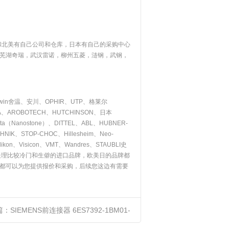
和北美有自己公司和仓库，日本有自己的采购中心
芜湖奇瑞，武汉雷诺，柳州五菱，涟钢，武钢，
rwin舍温、安川、OPHIR、UTP、格莱尔
NEA、AROBOTECH、HUTCHINSON、日本
ecta（Nanostone）、DITTEL、ABL、HUBNER-
、STOP-CHOC、Hillesheim、Neo-
kon、Visicon、VMT、Wandres、STAUBLI史
处理比较冷门和生僻的进口品牌，欧美日的品牌都
都可以为您提供报价和采购，后续您这边有需要
篇：
SIEMENS前连接器 6ES7392-1BM01-