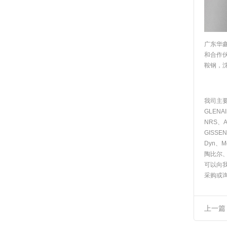
广东华
和合作
鞍钢，
我司主要
GLENA
NRS、AB
GISSE
Dyn、M
陶比尔
可以向
采购或
上一篇