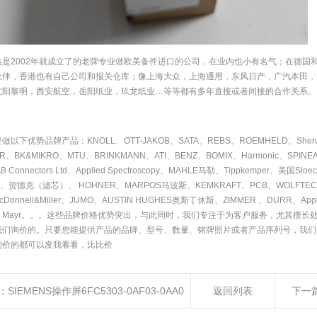
鑫是2002年就成立了的老牌专业做欧美备件进口的公司，在业内也小有名气；在德国
伙伴，香港也有自己公司和报关仓库；像上海大众，上海通用，东风日产，广汽本田，
沈阳黎明，西安航空，岳阳纸业，玖龙纸业…等等都有多年直接或者间接的合作关系。
做以下优势品牌产品：KNOLL、OTT-JAKOB、SATA、REBS、ROEMHELD、She
IR、BK&MIKRO、MTU、BRINKMANN、ATI、BENZ、BOMIX、Harmonic、SPI
 Connectors Ltd、Applied Spectroscopy、MAHLE马勒、Tippkemper、美国Slo
N、贺德克（滤芯）、 HOHNER、MARPOS马波斯、KEMKRAFT、PCB、WOLFTECHNIK
cDonnell&Miller、JUMO、AUSTIN HUGHES奥斯丁休斯、ZIMMER 、DURR、Appli
、Mayr。。。这些品牌价格优势突出，与此同时，我们专注于为客户服务，尤其擅长
我们询价的。只要您能提供产品的品牌、型号、数量、铭牌照片或者产品序列号，我们
询价的都可以发我看看，比比价
：
SIEMENS操作屏6FC5303-0AF03-0AA0
返回列表
下一