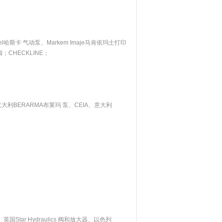
el哈斯卡 气动泵、Markem Imaje马肯依玛士打印
阀；CHECKLINE；
意大利BERARMA布莱玛 泵、CEIA、意大利
Star Hydraulics 阀和放大器、以色列