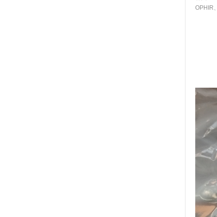
OPHIR
主营欧
在德国
可提供
不限品