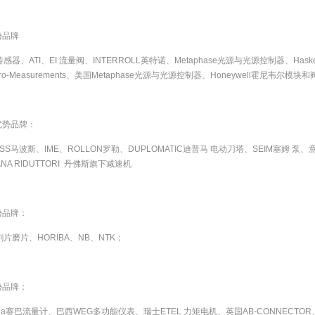
势品牌
传感器、ATI、EI 流量阀、INTERROLL英特诺、Metaphase光源与光源控制器、Hask
ro-Measurements、美国Metaphase光源与光源控制器、Honeywell霍尼韦尔模块和
优势品牌：
OSS马波斯、IME、ROLLON罗勒、DUPLOMATIC迪普马 电动刀塔、SEIM塞姆 泵、
ANA RIDUTTORI 丹佛斯旗下减速机
势品牌：
割片磨片、HORIBA、NB、NTK；
势品牌：
ba赛巴流量计、巴西WEG多功能仪表、瑞士ETEL 力矩电机、英国AB-CONNECTOR、英国