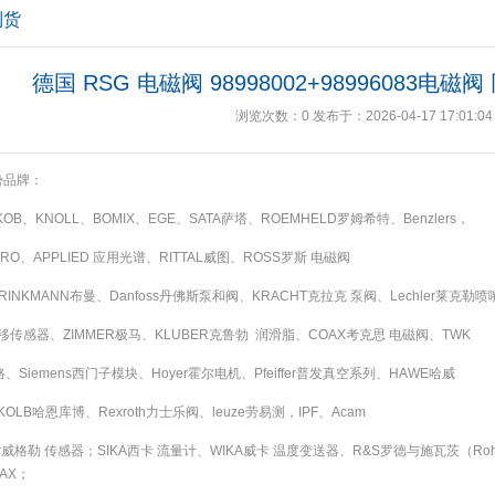
到货
德国 RSG 电磁阀 98998002+98996083电
浏览次数：
0
发布于：2026-04-17 17:01:04
势品牌：
AKOB、KNOLL、BOMIX、EGE、SATA萨塔、ROEMHELD罗姆希特、Benzlers，
KRO、APPLIED 应用光谱、RITTAL威图、ROSS罗斯 电磁阀
BRINKMANN布曼、Danfoss丹佛斯泵和阀、KRACHT克拉克 泵阀、Lechler莱克勒喷
位移传感器、ZIMMER极马、KLUBER克鲁勃 润滑脂、COAX考克思 电磁阀、TWK
格、Siemens西门子模块、Hoyer霍尔电机、Pfeiffer普发真空系列、HAWE哈威
KOLB哈恩库博、Rexroth力士乐阀、leuze劳易测，IPF、Acam
lor威格勒 传感器；SIKA西卡 流量计、WIKA威卡 温度变送器、R&S罗德与施瓦茨（Rohd
AX；