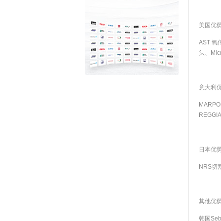
美国优
AST 氧
头、Mic
意大利
MARP
REGGI
日本优
NRS切
其他优
韩国Se