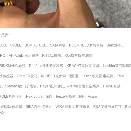
势品牌：
AKOB、KNOLL、BOMIX、EGE、SATA萨塔、ROEMHELD罗姆希特、Benzlers，
KRO、APPLIED 应用光谱、RITTAL威图、ROSS罗斯 电磁阀
BRINKMANN布曼、Danfoss丹佛斯泵和阀、KRACHT克拉克 泵阀、Lechler莱克勒喷
位移传感器、ZIMMER极马、KLUBER克鲁勃 润滑脂、COAX考克思 电磁阀、TWK
格、Siemens西门子模块、Hoyer霍尔电机、Pfeiffer普发真空系列、HAWE哈威
KOLB哈恩库博、Rexroth力士乐阀、leuze劳易测，IPF、Acam
lor威格勒 传感器；SIKA西卡 流量计、WIKA威卡 温度变送器、R&S罗德与施瓦茨（Rohd
AX；