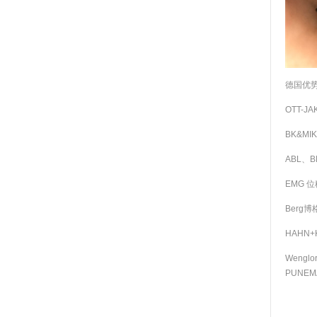
德国优
OTT-J
BK&MI
ABL、
EMG 
Berg博
HAHN+
Weng
PUNEM