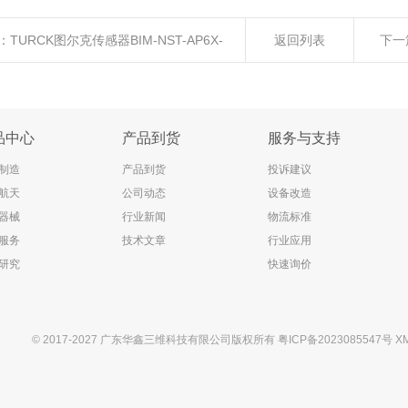
：
TURCK图尔克传感器BIM-NST-AP6X-
返回列表
下一
1现货
品中心
产品到货
服务与支持
制造
产品到货
投诉建议
航天
公司动态
设备改造
器械
行业新闻
物流标准
服务
技术文章
行业应用
研究
快速询价
© 2017-2027 广东华鑫三维科技有限公司版权所有
粤ICP备2023085547号
X