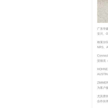
广东华鑫
安川、O
格莱尔GL
NRS、
Connec
贺德克
HOHNE
AUSTI
ZIMM
为客户
尤其擅
合作伙