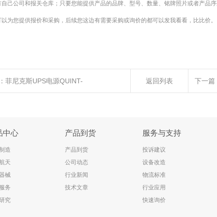
有自己公司和报关仓库；只要您能提供产品的品牌、型号、数量、铭牌照片或者产品序
可以为您提供报价和采购，后续您这边有需要采购或询价的都可以发我看看，比比价。
：
菲尼克斯UPS电源QUINT-
返回列表
下一篇
4DC24DC103.4AH全新原装正品进口优势供
品中心
产品到货
服务与支持
制造
产品到货
投诉建议
航天
公司动态
设备改造
器械
行业新闻
物流标准
服务
技术文章
行业应用
研究
快速询价