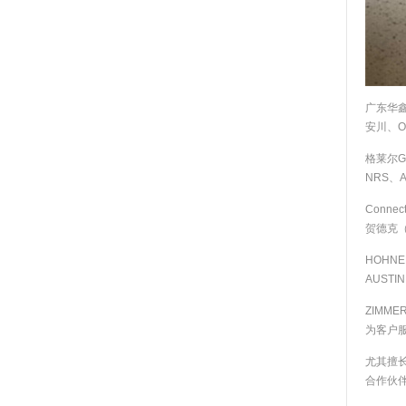
广东华鑫
安川、O
格莱尔GL
NRS、
Connec
贺德克
HOHNE
AUSTI
ZIMM
为客户
尤其擅
合作伙