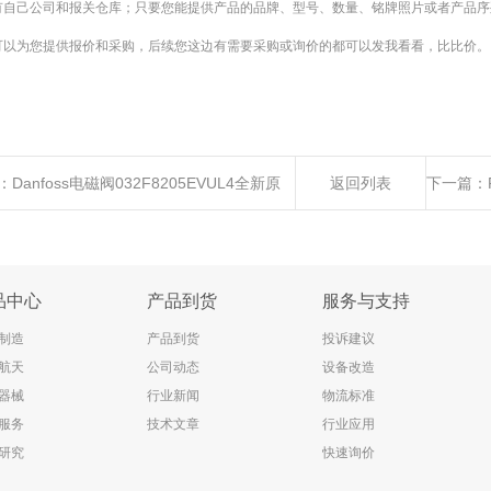
有自己公司和报关仓库；只要您能提供产品的品牌、型号、数量、铭牌照片或者产品序
可以为您提供报价和采购，后续您这边有需要采购或询价的都可以发我看看，比比价。
：
Danfoss电磁阀032F8205EVUL4全新原
返回列表
下一篇：
进口优势供应
品中心
产品到货
服务与支持
制造
产品到货
投诉建议
航天
公司动态
设备改造
器械
行业新闻
物流标准
服务
技术文章
行业应用
研究
快速询价