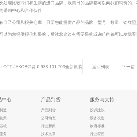
长处理比较冷门和生僻的进口品牌，欧美日的品牌都可以向我们询价的。
的采购中心和合作伙伴，
有自己公司和报关仓库；只要您能提供产品的品牌、型号、数量、铭牌照
可以为您提供报价和采购，后续您这边有需要采购或询价的都可以发我看
：
OTT-JAKOB弹簧 0.933.101.703全新原装
返回列表
下一篇
口优势供应
品中心
产品到货
服务与支持
制造
产品到货
投诉建议
航天
公司动态
设备改造
器械
行业新闻
物流标准
服务
技术文章
行业应用