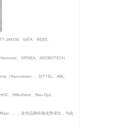
AKOB、SATA、REBS、
armonic、SPINEA、AROBOTECH、
loecta（Nanostone）、DITTEL、ABL、
、Hillesheim、Neo-Dyn、
史陶比尔、Mayr。。。这些品牌价格优势突出，与此