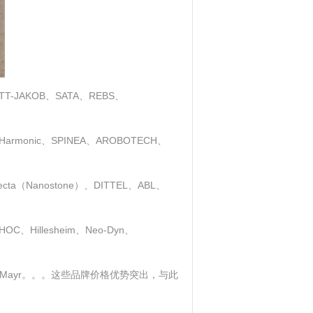
AKOB、SATA、REBS、
armonic、SPINEA、AROBOTECH、
loecta（Nanostone）、DITTEL、ABL、
、Hillesheim、Neo-Dyn、
史陶比尔、Mayr。。。这些品牌价格优势突出，与此