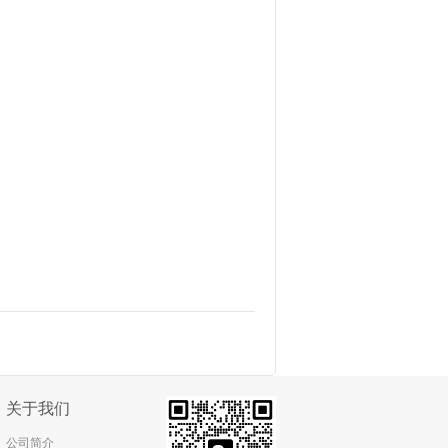
国KNOLL KTS 25-60-T-G科诺泵 螺杆
关于我们
泵 叶轮 滤布等原装正品
公司简介