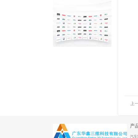
上
产
汽车