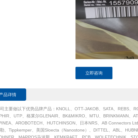
立即咨询
产品详情
司主要做以下优势品牌产品：KNOLL、OTT-JAKOB、SATA、REBS、RO
PHIR、UTP、格莱尔GLENAIR、BK&MIKRO、MTU、BRINKMANN、ATI
PINEA、AROBOTECH、HUTCHINSON、日本NRS、AB Connectors Ltd、A
勒、Tippkemper、美国Sloecta（Nanostone）、DITTEL、ABL、H
OHNER、MARPOS马波斯、KEMKRAFT、PCB、WOLFTECHNIK、STOP-