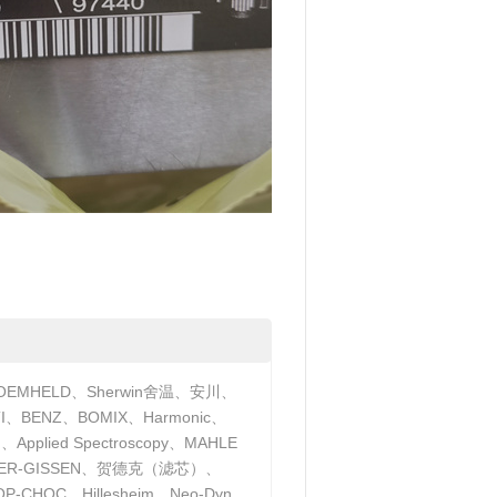
EMHELD、Sherwin舍温、安川、
、BENZ、BOMIX、Harmonic、
pplied Spectroscopy、MAHLE
UBNER-GISSEN、贺德克（滤芯）、
CHOC、Hillesheim、Neo-Dyn、