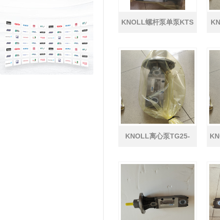
KNOLL螺杆泵单泵KTS
K
60-90-T-A-G-KB机械密
9
封
KNOLL离心泵TG25-
K
00/40580原厂优势供应
50-