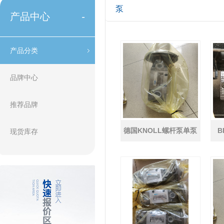
泵
产品中心
-
产品分类
品牌中心
推荐品牌
德国KNOLL螺杆泵单泵
B
现货库存
KTS 32-48-T-G-KB原装
正品 高压泵