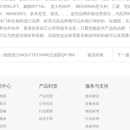
TORKLIFT、威图RITTAL、 意大利AEP、 BERARMA意大利、三菱、贺
HER、WANDRES、多米尼克、雄克。。。这些品牌价格优势突出，与此
冷门和生僻的进口品牌，欧美日的品牌都可以向我们询价的。在德国，北
和合作伙伴，香港也有自己公司和报关仓库；只要您能提供产品的品牌、
可以为您提供报价和采购，后续您这边有需要采购或询价的都可以发我看
：
德国进口WOLFTECHNIK过滤器QP-BM-
返回列表
下一篇
05 A008596
品中心
产品到货
服务与支持
制造
产品到货
投诉建议
航天
公司动态
设备改造
器械
行业新闻
物流标准
服务
技术文章
行业应用
研究
快速询价