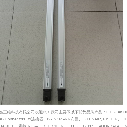
鑫三维科技有限公司欢迎您！我司主要做以下优势品牌产品：OTT-JAKOB、K
AB ConnectorsLtd连接器、BRINKMANN布曼、 GLENAIR, FISHE
HASKEL、霍纳Hohner、CHECKLINE、 UTP、BENZ、 ADDI-DATA