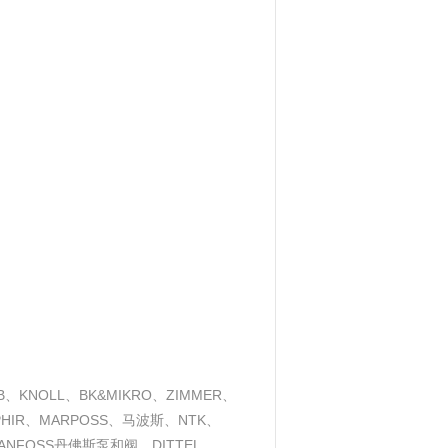
NOLL、BK&MIKRO、ZIMMER、
R、OPHIR、MARPOSS、马波斯、NTK、
、DANFOSS丹佛斯泵和阀、DITTEL、