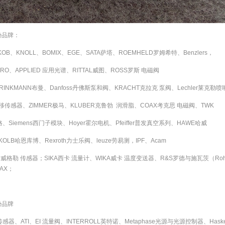
势品牌：
AKOB、KNOLL、BOMIX、EGE、SATA萨塔、ROEMHELD罗姆希特、Benzlers，
KRO、APPLIED 应用光谱、RITTAL威图、ROSS罗斯 电磁阀
BRINKMANN布曼、Danfoss丹佛斯泵和阀、KRACHT克拉克 泵阀、Lechler莱克勒喷
位移传感器、ZIMMER极马、KLUBER克鲁勃 润滑脂、COAX考克思 电磁阀、TWK
格、Siemens西门子模块、Hoyer霍尔电机、Pfeiffer普发真空系列、HAWE哈威
KOLB哈恩库博、Rexroth力士乐阀、leuze劳易测，IPF、Acam
lor威格勒 传感器；SIKA西卡 流量计、WIKA威卡 温度变送器、R&S罗德与施瓦茨（Rohd
AX；
势品牌
传感器、ATI、EI 流量阀、INTERROLL英特诺、Metaphase光源与光源控制器、Hask