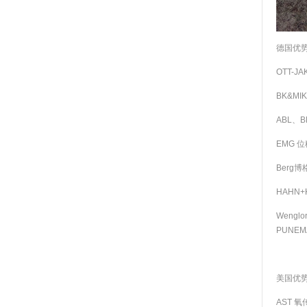
德国优
OTT-J
BK&MI
ABL、
EMG 
Berg博
HAHN+
Weng
PUNEM
美国优
AST 氧