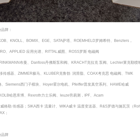
势品牌：
AKOB、KNOLL、BOMIX、EGE、SATA萨塔、ROEMHELD罗姆希特、Benzlers，
KRO、APPLIED 应用光谱、RITTAL威图、ROSS罗斯 电磁阀
BRINKMANN布曼、Danfoss丹佛斯泵和阀、KRACHT克拉克 泵阀、Lechler莱克勒喷
位移传感器、ZIMMER极马、KLUBER克鲁勃 润滑脂、COAX考克思 电磁阀、TWK
格、Siemens西门子模块、Hoyer霍尔电机、Pfeiffer普发真空系列、HAWE哈威
KOLB哈恩库博、Rexroth力士乐阀、leuze劳易测，IPF、Acam
lor威格勒 传感器；SIKA西卡 流量计、WIKA威卡 温度变送器、R&S罗德与施瓦茨（Rohd
AX；
势品牌