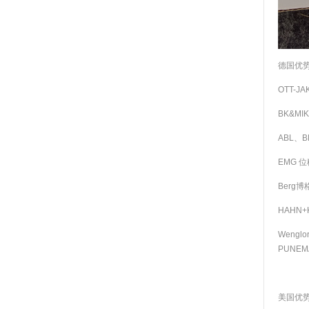
德国优
OTT-J
BK&MI
ABL、
EMG 
Berg博
HAHN+
Weng
PUNEM
美国优