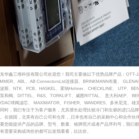
东华鑫三维科技有限公司欢迎您！我司主要做以下优势品牌产品：OTT-JAKO
IMMER、ABL、AB ConnectorsLtd连接器、BRINKMANN布曼、 GLENA
波斯、NTK、PCB、HASKEL、霍纳Hohner、CHECKLINE、 UTP、BEN
泵和阀、DITTEL、R&S、TORKLIFT、威图RITTAL、 意大利AEP、
YDAC球阀滤芯、 MAXIMATOR、FISHER、WANDRES、多米尼
同时，我们专注于为客户服务，尤其擅长处理比较冷门和生僻的进口品牌
。在德国，北美有自己公司和仓库，,日本也有自己的采购中心和合作伙
只要您能提供产品的品牌、型号、数量、铭牌照片或者产品序列号，我们都
有需要采购或询价的都可以发我看看，比比价。