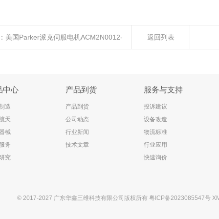
：
美国Parker派克伺服电机ACM2N0012-
返回列表
GC05
品中心
产品到货
服务与支持
制造
产品到货
投诉建议
航天
公司动态
设备改造
器械
行业新闻
物流标准
服务
技术文章
行业应用
研究
快速询价
© 2017-2027 广东华鑫三维科技有限公司版权所有
粤ICP备2023085547号
X