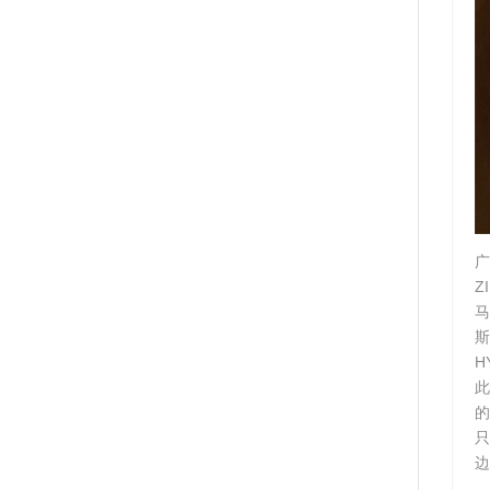
广
Z
马
斯
H
此
的
边