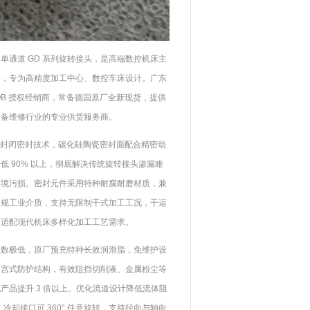
65.2.2 单通道 GD 系列旋转接头，是高端数控机床主
广东
件，专为高精度加工中心、数控车床设计。
AKOB 授权经销商，常备德国原厂全新现货，提供
设备维修行业的专业供货服务商。
利永久封闭密封技术，碳化硅陶瓷密封面配合精密动
 90% 以上，彻底解决传统旋转接头渗漏难
环境污损。密封元件采用特种耐腐耐磨材质，兼
常规工业介质，支持无限制干式加工工况，干运
面适配现代机床多样化加工工艺需求。
系数极低，原厂预充特种长效润滑脂，免维护设
迷宫式防护结构，有效阻挡切削液、金属粉尘等
产品提升 3 倍以上。优化流道设计降低流体阻
冷却接口可 360° 任意旋转，支持径向与轴向