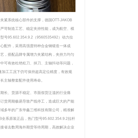
紧系统核心部件的支撑，德国OTT-JAKOB
借严苛制造工艺、稳定夹持性能，成为航空、模
602.354.9.2（9560535492）动力拉
核心配件，采用高强度特种合金钢锻造一体成
工艺，搭配品牌专属增力夹紧结构，夹持力均匀
行中可有效杜绝松刀、掉刀、主轴抖动等问题，
高速加工工况下仍可保持超高定位精度，有效规
延长主轴整套配件使用寿命。
周期长、货源不稳定、市面假货泛滥的行业痛
外订货周期极易导致产线停工，造成巨大的产能
领域多年的广东华鑫三维科技有限公司，精准解
全系原装正品，热门型号95.602.354.9.2拉杆
直接省去数周海外期货等待周期，高效解决企业