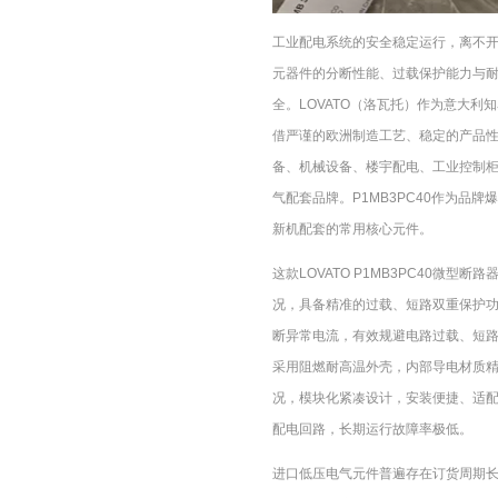
工业配电系统的安全稳定运行，离不
元器件的分断性能、过载保护能力与
全。LOVATO（洛瓦托）作为意大
借严谨的欧洲制造工艺、稳定的产品
备、机械设备、楼宇配电、工业控制
气配套品牌。P1MB3PC40作为品
新机配套的常用核心元件。
这款LOVATO P1MB3PC40微
况，具备精准的过载、短路双重保护
断异常电流，有效规避电路过载、短
采用阻燃耐高温外壳，内部导电材质
况，模块化紧凑设计，安装便捷、适
配电回路，长期运行故障率极低。
进口低压电气元件普遍存在订货周期