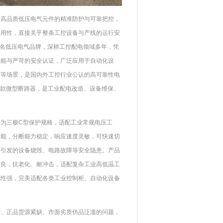
开高品质低压电气元件的精准防护与可靠把控，
耐用性，直接关乎整条工控设备与产线的运行安
利知名低压电气品牌，深耕工控配电领域多年，凭
性能与严苛的安全认证，广泛应用于自动化设
柜等场景，是国内外工控行业公认的高可靠性电
牌爆款微型断路器，是工业配电改造、设备维保、
型断路器为三极C型保护规格，适配工业常规电压工
功能，分断能力稳定，响应速度灵敏，可快速切
路引发的设备烧毁、电路故障等安全隐患。产品
精良，抗老化、耐冲击，适配复杂工业高低温工
配性强，完美适配各类工业控制柜、自动化设备
长、正品货源紧缺、市面劣质仿品泛滥的问题，