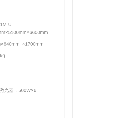
-U：
×5100mm×6600mm
40mm ×1700mm
g
光器，500W×6
）