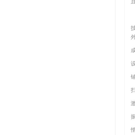
外
成
铺
惰