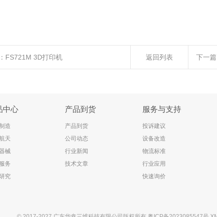
：
FS721M 3D打印机
返回列表
下一篇
品中心
产品到货
服务与支持
制造
产品到货
投诉建议
航天
公司动态
设备改造
器械
行业新闻
物流标准
服务
技术文章
行业应用
研究
快速询价
© 2017-2027 广东华鑫三维科技有限公司版权所有
粤ICP备2023085547号
X