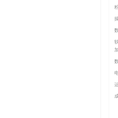
操
数
电