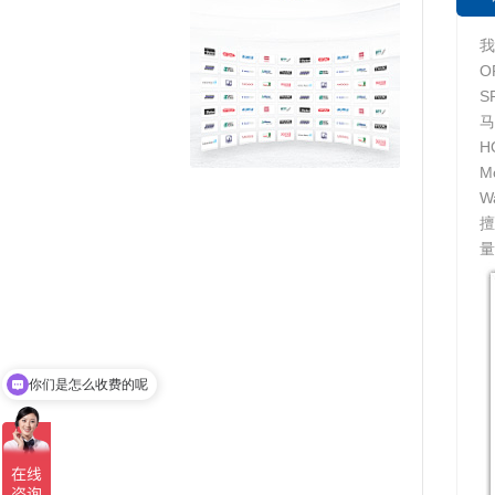
我
O
S
马
H
M
W
量
你们是怎么收费的呢
现在有优惠活动吗