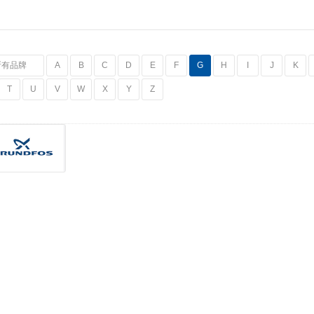
所有品牌
A
B
C
D
E
F
G
H
I
J
K
T
U
V
W
X
Y
Z